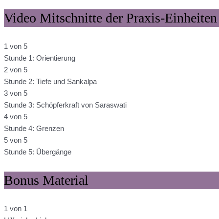
Video Mitschnitte der Praxis-Einheiten
1 von 5
Stunde 1: Orientierung
2 von 5
Stunde 2: Tiefe und Sankalpa
3 von 5
Stunde 3: Schöpferkraft von Saraswati
4 von 5
Stunde 4: Grenzen
5 von 5
Stunde 5: Übergänge
Bonus Material
1 von 1