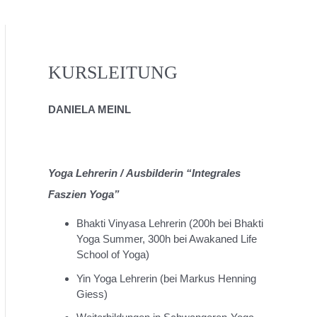
KURSLEITUNG
DANIELA MEINL
Yoga Lehrerin / Ausbilderin “Integrales
Faszien Yoga”
Bhakti Vinyasa Lehrerin (200h bei Bhakti
Yoga Summer, 300h bei Awakaned Life
School of Yoga)
Yin Yoga Lehrerin (bei Markus Henning
Giess)