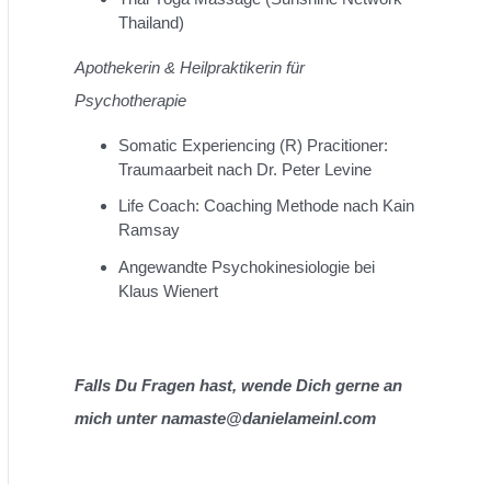
Thailand)
Apothekerin & Heilpraktikerin für
Psychotherapie
Somatic Experiencing (R) Pracitioner:
Traumaarbeit nach Dr. Peter Levine
Life Coach: Coaching Methode nach Kain
Ramsay
Angewandte Psychokinesiologie bei
Klaus Wienert
Falls Du Fragen hast, wende Dich gerne an
mich unter namaste@danielameinl.com