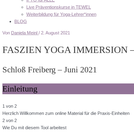
Live Präventionskurse in TEWEL
Weiterbildung für Yoga-Lehrer*innen
BLOG
Von
Daniela Meinl
/
2. August 2021
FASZIEN YOGA IMMERSION – 
Schloß Freiberg – Juni 2021
Einleitung
1 von 2
Herzlich Willkommen zum online Material für die Praxis-Einheiten
2 von 2
Wie Du mit diesem Tool arbeitest