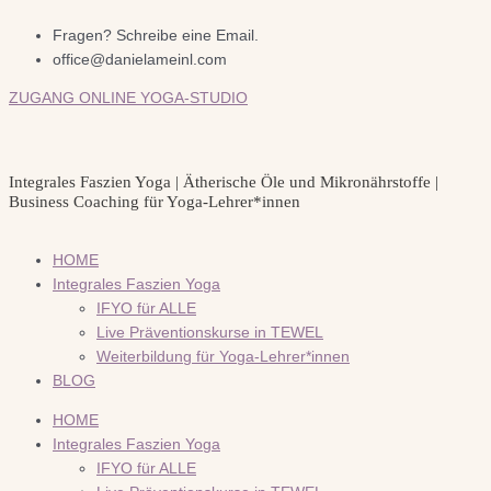
Zum
Inhalt
Fragen? Schreibe eine Email.
springen
office@danielameinl.com
ZUGANG ONLINE YOGA-STUDIO
Integrales Faszien Yoga | Ätherische Öle und Mikronährstoffe |
Business Coaching für Yoga-Lehrer*innen
HOME
Integrales Faszien Yoga
IFYO für ALLE
Live Präventionskurse in TEWEL
Weiterbildung für Yoga-Lehrer*innen
BLOG
HOME
Integrales Faszien Yoga
IFYO für ALLE