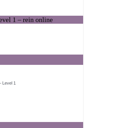
el 1 – rein online
 Level 1