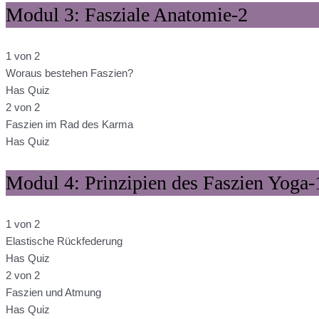
Modul 3: Fasziale Anatomie-2
1 von 2
Woraus bestehen Faszien?
Has Quiz
2 von 2
Faszien im Rad des Karma
Has Quiz
Modul 4: Prinzipien des Faszien Yoga-
1 von 2
Elastische Rückfederung
Has Quiz
2 von 2
Faszien und Atmung
Has Quiz