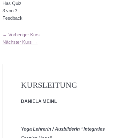
Has Quiz
3 von 3
Feedback
←
Vorheriger Kurs
Nächster Kurs
→
KURSLEITUNG
DANIELA MEINL
Yoga Lehrerin / Ausbilderin “Integrales